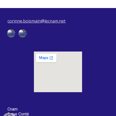
corinne.boismain@lecnam.net
Cnam
2, rue Conté